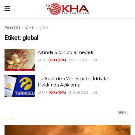
Anasayfa
Etiket
global
Etiket:
global
Altında 5 bin dolar hedefi
YAZAR:
(KHA) (KHA)
17.10.2025
0
Turkcell’den Veri Sızıntısı İddiaları
Hakkında Açıklama
YAZAR:
(KHA) (KHA)
10.06.2023
0
GENEL