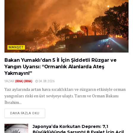
MANŞET
Bakan Yumaklı’dan 5 İl İçin Şiddetli Rüzgar ve
Yangın Uyarısı: “Ormanlık Alanlarda Ateş
Yakmayın!”
YAZAR:
(KHA) (KHA)
04.08.2026
Yaz aylarında artan hava sıcaklıkları ve rüzgarın etkisiyle orman
yangınları riski en üst seviyeye ulaştı. Tarım ve Orman Bakanı
İbrahim...
DAHA FAZLA OKU
Japonya’da Korkutan Deprem: 7,1
Büyüklüğünde Sarsıntı! 8 Eyalet İçin Acil