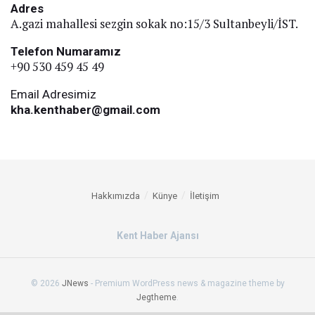
Adres
A.gazi mahallesi sezgin sokak no:15/3 Sultanbeyli/İST.
Telefon Numaramız
+90 530 459 45 49
Email Adresimiz
kha.kenthaber@gmail.com
Hakkımızda
Künye
İletişim
Kent Haber Ajansı
© 2026
JNews
- Premium WordPress news & magazine theme by
Jegtheme
.