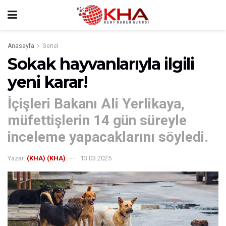
Anasayfa
Genel
Sokak hayvanlarıyla ilgili
yeni karar!
İçişleri Bakanı Ali Yerlikaya,
müfettişlerin 14 gün süreyle
inceleme yapacaklarını söyledi.
Yazar:
(KHA) (KHA)
13.03.2025