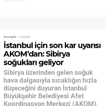
Anasayfa
İstanbul
İstanbul için son kar uyarısı
AKOM’dan: Sibirya
soğukları geliyor
Sibirya üzerinden gelen soğuk
hava dalgasıyla sıcaklığın hızla
düşeceğini duyuran İstanbul
Büyükşehir Belediyesi Afet
Koordinasyon Merkezi (AKOM),