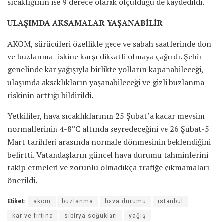
sıcaklığının ise 9 derece olarak ölçüldüğü de kaydedildi.
ULAŞIMDA AKSAMALAR YAŞANABİLİR
AKOM, sürücüleri özellikle gece ve sabah saatlerinde don
ve buzlanma riskine karşı dikkatli olmaya çağırdı. Şehir
genelinde kar yağışıyla birlikte yolların kapanabileceği,
ulaşımda aksaklıkların yaşanabileceği ve gizli buzlanma
riskinin arttığı bildirildi.
Yetkililer, hava sıcaklıklarının 25 Şubat’a kadar mevsim
normallerinin 4-8°C altında seyredeceğini ve 26 Şubat-5
Mart tarihleri arasında normale dönmesinin beklendiğini
belirtti. Vatandaşların güncel hava durumu tahminlerini
takip etmeleri ve zorunlu olmadıkça trafiğe çıkmamaları
önerildi.
Etiket:
akom
buzlanma
hava durumu
istanbul
kar ve fırtına
sibirya soğukları
yağış