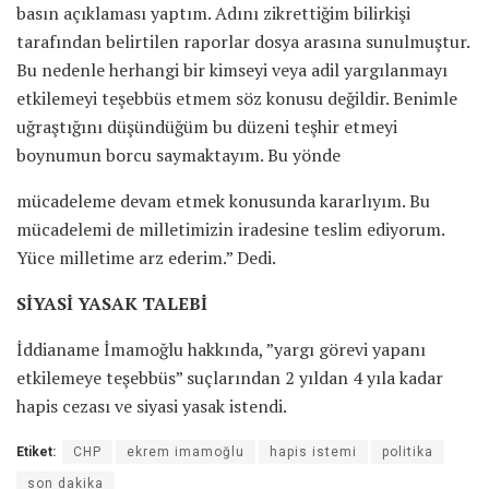
basın açıklaması yaptım. Adını zikrettiğim bilirkişi
tarafından belirtilen raporlar dosya arasına sunulmuştur.
Bu nedenle herhangi bir kimseyi veya adil yargılanmayı
etkilemeyi teşebbüs etmem söz konusu değildir. Benimle
uğraştığını düşündüğüm bu düzeni teşhir etmeyi
boynumun borcu saymaktayım. Bu yönde
mücadeleme devam etmek konusunda kararlıyım. Bu
mücadelemi de milletimizin iradesine teslim ediyorum.
Yüce milletime arz ederim.” Dedi.
SİYASİ YASAK TALEBİ
İddianame İmamoğlu hakkında, ”yargı görevi yapanı
etkilemeye teşebbüs” suçlarından 2 yıldan 4 yıla kadar
hapis cezası ve siyasi yasak istendi.
Etiket:
CHP
ekrem imamoğlu
hapis istemi
politika
son dakika