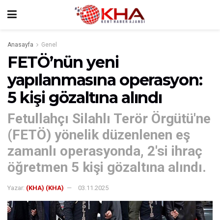
Anasayfa
Genel
FETÖ’nün yeni
yapılanmasına operasyon:
5 kişi gözaltına alındı
Fetullahçı Silahlı Terör Örgütü'ne
(FETÖ) yönelik düzenlenen eş
zamanlı operasyonda, 2'si ihraç
öğretmen 5 kişi gözaltına alındı.
Yazar:
(KHA) (KHA)
03.11.2025