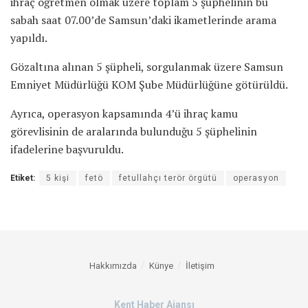
ihraç öğretmen olmak üzere toplam 5 şüphelinin bu
sabah saat 07.00’de Samsun’daki ikametlerinde arama
yapıldı.
Gözaltına alınan 5 şüpheli, sorgulanmak üzere Samsun
Emniyet Müdürlüğü KOM Şube Müdürlüğüne götürüldü.
Ayrıca, operasyon kapsamında 4’ü ihraç kamu
görevlisinin de aralarında bulunduğu 5 şüphelinin
ifadelerine başvuruldu.
Etiket:
5 kişi
fetö
fetullahçı terör örgütü
operasyon
Hakkımızda
Künye
İletişim
Kent Haber Ajansı