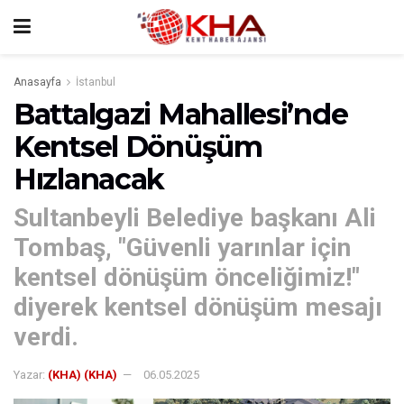
Anasayfa
İstanbul
Battalgazi Mahallesi’nde
Kentsel Dönüşüm
Hızlanacak
Sultanbeyli Belediye başkanı Ali
Tombaş, "Güvenli yarınlar için
kentsel dönüşüm önceliğimiz!"
diyerek kentsel dönüşüm mesajı
verdi.
Yazar:
(KHA) (KHA)
06.05.2025