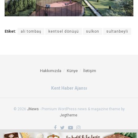
Etiket:
ali tombaş
kentsel dönüşü
sulkon
sultanbeyli
Hakkımızda
Künye
İletişim
Kent Haber Ajansı
© 2026
JNews
- Premium WordPress news & magazine theme by
Jegtheme
.