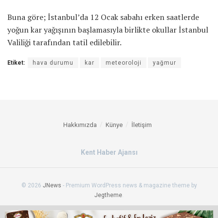
Buna göre; İstanbul’da 12 Ocak sabahı erken saatlerde
yoğun kar yağışının başlamasıyla birlikte okullar İstanbul
Valiliği tarafından tatil edilebilir.
Etiket:
hava durumu
kar
meteoroloji
yağmur
Hakkımızda
Künye
İletişim
Kent Haber Ajansı
© 2026
JNews
- Premium WordPress news & magazine theme by
Jegtheme
.