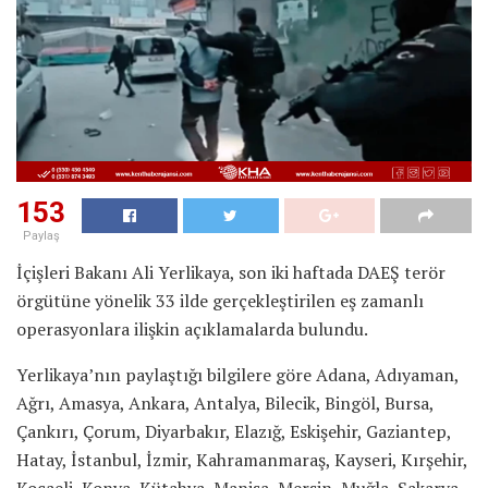
153
Paylaş
İçişleri Bakanı Ali Yerlikaya, son iki haftada DAEŞ terör
örgütüne yönelik 33 ilde gerçekleştirilen eş zamanlı
operasyonlara ilişkin açıklamalarda bulundu.
Yerlikaya’nın paylaştığı bilgilere göre Adana, Adıyaman,
Ağrı, Amasya, Ankara, Antalya, Bilecik, Bingöl, Bursa,
Çankırı, Çorum, Diyarbakır, Elazığ, Eskişehir, Gaziantep,
Hatay, İstanbul, İzmir, Kahramanmaraş, Kayseri, Kırşehir,
Kocaeli, Konya, Kütahya, Manisa, Mersin, Muğla, Sakarya,