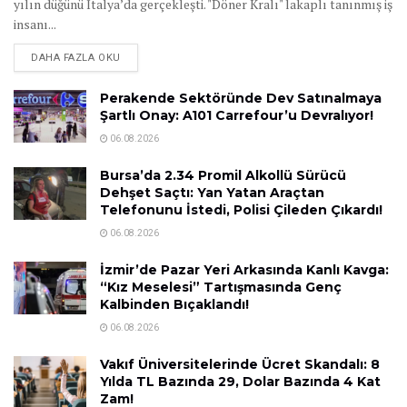
yılın düğünü İtalya’da gerçekleşti. "Döner Kralı" lakaplı tanınmış iş
insanı...
DAHA FAZLA OKU
Perakende Sektöründe Dev Satınalmaya
Şartlı Onay: A101 Carrefour’u Devralıyor!
06.08.2026
Bursa’da 2.34 Promil Alkollü Sürücü
Dehşet Saçtı: Yan Yatan Araçtan
Telefonunu İstedi, Polisi Çileden Çıkardı!
06.08.2026
İzmir’de Pazar Yeri Arkasında Kanlı Kavga:
“Kız Meselesi” Tartışmasında Genç
Kalbinden Bıçaklandı!
06.08.2026
Vakıf Üniversitelerinde Ücret Skandalı: 8
Yılda TL Bazında 29, Dolar Bazında 4 Kat
Zam!