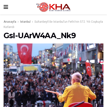
Anasayfa
İstanbul
Sultanbeyli’de İstanbul’un Fethi’nin 572. Yılı Coşkuyla
Kutlandı
GsI-UArW4AA_Nk9