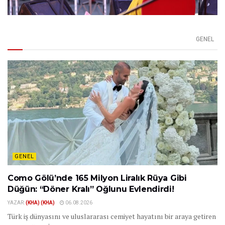
GENEL
GENEL
Como Gölü’nde 165 Milyon Liralık Rüya Gibi
Düğün: “Döner Kralı” Oğlunu Evlendirdi!
YAZAR:
(KHA) (KHA)
06.08.2026
Türk iş dünyasını ve uluslararası cemiyet hayatını bir araya getiren