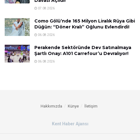
Davası Açıldı!
07.08.2026
Como Gölü’nde 165 Milyon Liralık Rüya Gibi
Düğün: “Döner Kralı” Oğlunu Evlendirdi!
06.08.2026
Perakende Sektöründe Dev Satınalmaya
Şartlı Onay: A101 Carrefour’u Devralıyor!
06.08.2026
Hakkımızda
Künye
İletişim
Kent Haber Ajansı