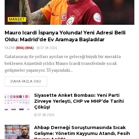
MANŞET
Mauro Icardi İspanya Yolunda! Yeni Adresi Belli
Oldu: Madrid’de Ev Aramaya Başladılar
YAZAR:
(KHA) (KHA)
07.08.2026
Galatasaray ile yolları ayrılan ve geleceği büyük bir merakla
beklenen Arjantinli yıldız Mauro Icardi transferinde sıcak
gelişmeler yaşanıyor. 33 yaşındaki...
DAHA FAZLA OKU
Siyasette Anket Bombası: Yeni Parti
Zirveye Yerleşti, CHP ve MHP’de Tarihi
Çöküş!
07.08.2026
Ahbap Derneği Soruşturmasında Sıcak
Gelişme: Yönetim Kayyumu Atandı, Fesih