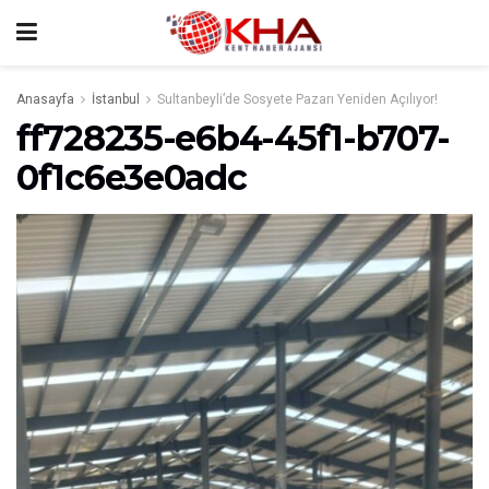
Anasayfa
İstanbul
Sultanbeyli’de Sosyete Pazarı Yeniden Açılıyor!
ff728235-e6b4-45f1-b707-
0f1c6e3e0adc