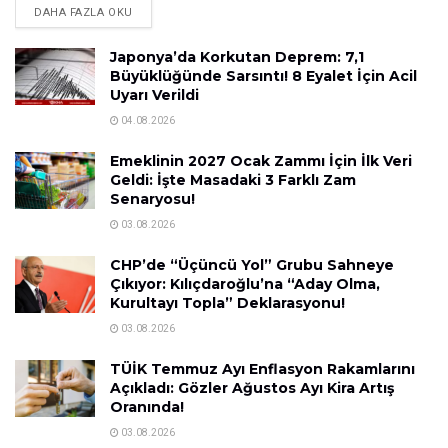
DAHA FAZLA OKU
Japonya’da Korkutan Deprem: 7,1
Büyüklüğünde Sarsıntı! 8 Eyalet İçin Acil
Uyarı Verildi
04.08.2026
Emeklinin 2027 Ocak Zammı İçin İlk Veri
Geldi: İşte Masadaki 3 Farklı Zam
Senaryosu!
03.08.2026
CHP’de “Üçüncü Yol” Grubu Sahneye
Çıkıyor: Kılıçdaroğlu’na “Aday Olma,
Kurultayı Topla” Deklarasyonu!
03.08.2026
TÜİK Temmuz Ayı Enflasyon Rakamlarını
Açıkladı: Gözler Ağustos Ayı Kira Artış
Oranında!
03.08.2026