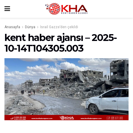
Anasayfa
Dünya
İsrail Gazze’den çekildi
kent haber ajansı – 2025-
10-14T104305.003