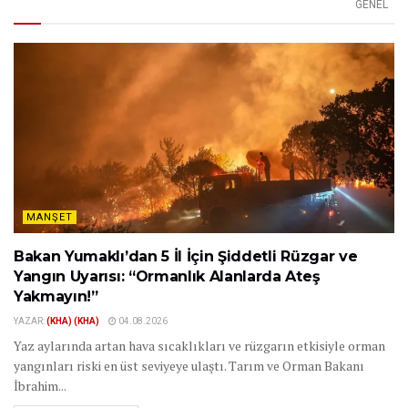
GENEL
MANŞET
Bakan Yumaklı’dan 5 İl İçin Şiddetli Rüzgar ve
Yangın Uyarısı: “Ormanlık Alanlarda Ateş
Yakmayın!”
YAZAR:
(KHA) (KHA)
04.08.2026
Yaz aylarında artan hava sıcaklıkları ve rüzgarın etkisiyle orman
yangınları riski en üst seviyeye ulaştı. Tarım ve Orman Bakanı
İbrahim...