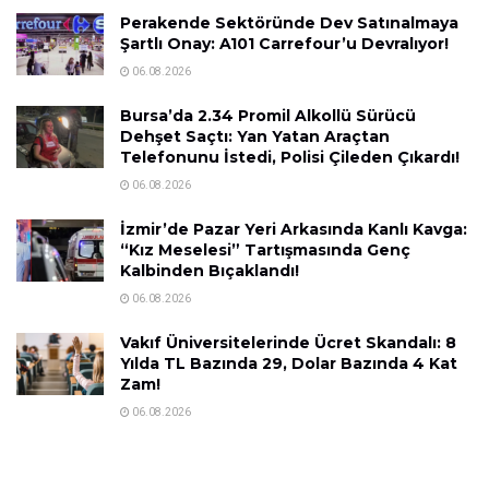
Perakende Sektöründe Dev Satınalmaya
Şartlı Onay: A101 Carrefour’u Devralıyor!
06.08.2026
Bursa’da 2.34 Promil Alkollü Sürücü
Dehşet Saçtı: Yan Yatan Araçtan
Telefonunu İstedi, Polisi Çileden Çıkardı!
06.08.2026
İzmir’de Pazar Yeri Arkasında Kanlı Kavga:
“Kız Meselesi” Tartışmasında Genç
Kalbinden Bıçaklandı!
06.08.2026
Vakıf Üniversitelerinde Ücret Skandalı: 8
Yılda TL Bazında 29, Dolar Bazında 4 Kat
Zam!
06.08.2026