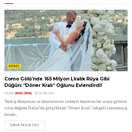
GENEL
Como Gölü’nde 165 Milyon Liralık Rüya Gibi
Düğün: “Döner Kralı” Oğlunu Evlendirdi!
YAZAR:
(KHA) (KHA)
06.08.2026
Türk iş dünyasını ve uluslararası cemiyet hayatını bir araya getiren
yılın düğünü İtalya’da gerçekleşti. "Döner Kralı" lakaplı tanınmış iş
insanı...
DAHA FAZLA OKU