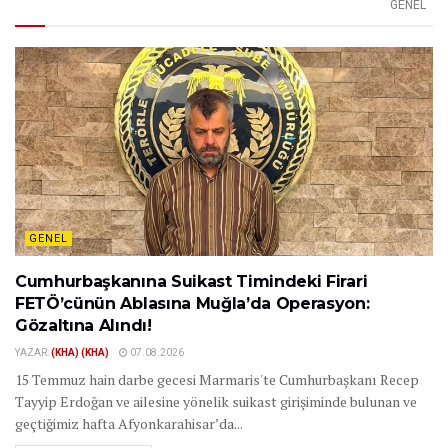
GENEL
GENEL
Cumhurbaşkanına Suikast Timindeki Firari
FETÖ’cünün Ablasına Muğla’da Operasyon:
Gözaltına Alındı!
YAZAR:
(KHA) (KHA)
07.08.2026
15 Temmuz hain darbe gecesi Marmaris'te Cumhurbaşkanı Recep
Tayyip Erdoğan ve ailesine yönelik suikast girişiminde bulunan ve
geçtiğimiz hafta Afyonkarahisar’da...