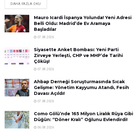
DAHA FAZLA OKU
Mauro Icardi İspanya Yolunda! Yeni Adresi
Belli Oldu: Madrid’de Ev Aramaya
Başladılar
07.08.2026
Siyasette Anket Bombası: Yeni Parti
Zirveye Yerleşti, CHP ve MHP’de Tarihi
Çöküş!
07.08.2026
Ahbap Derneği Soruşturmasında Sıcak
Gelişme: Yönetim Kayyumu Atandı, Fesih
Davası Açıldı!
07.08.2026
Como Gölü’nde 165 Milyon Liralık Rüya Gibi
Düğün: “Döner Kralı” Oğlunu Evlendirdi!
06.08.2026